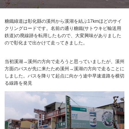
糖鐵綠道は彰化縣の溪州から溪湖を結ぶ17kmほどのサイ
クリングロードです。名前の通り糖鐵(サトウキビ輸送用
鉄道)の廃線跡を転用したもので、大変興味がありました
ので彰化まで出かけて走ってきました。
当初溪湖→溪州の方向で走ろうと思っていましたが、溪州
方面のバスが先に来たため溪州→溪湖の方向で走ることに
しました。バスを降りて起点に向かう途中早速道路を横切
る線路を発見