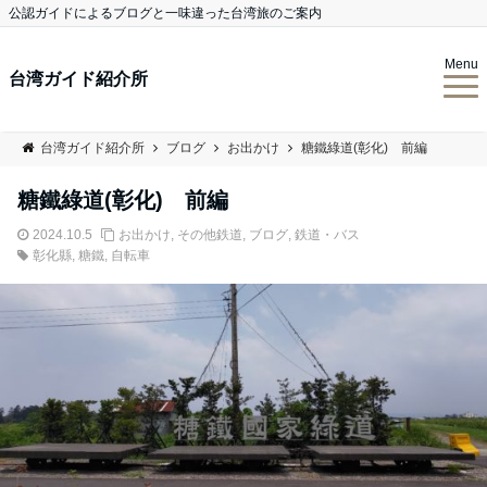
公認ガイドによるブログと一味違った台湾旅のご案内
Menu
台湾ガイド紹介所
台湾ガイド紹介所
ブログ
お出かけ
糖鐵綠道(彰化) 前編
糖鐵綠道(彰化) 前編
2024.10.5
お出かけ
,
その他鉄道
,
ブログ
,
鉄道・バス
彰化縣
,
糖鐵
,
自転車