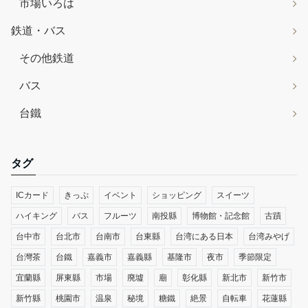
市場いろは
鉄道・バス
その他鉄道
バス
台鐵
タグ
ICカード
きっぷ
イベント
ショッピング
スイーツ
ハイキング
バス
フルーツ
南投縣
博物館・記念館
古蹟
台中市
台北市
台南市
台東縣
台湾にある日本
台湾みやげ
台灣茶
台鐵
嘉義市
嘉義縣
基隆市
夜市
季節限定
宜蘭縣
屏東縣
市場
廃墟
廟
彰化縣
新北市
新竹市
新竹縣
桃園市
温泉
秘境
糖鐵
絶景
自転車
花蓮縣