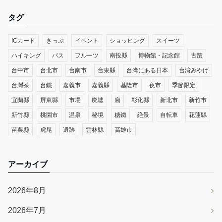
タグ
ICカード
きっぷ
イベント
ショッピング
スイーツ
ハイキング
バス
フルーツ
南投縣
博物館・記念館
古蹟
台中市
台北市
台南市
台東縣
台湾にある日本
台湾みやげ
台灣茶
台鐵
嘉義市
嘉義縣
基隆市
夜市
季節限定
宜蘭縣
屏東縣
市場
廃墟
廟
彰化縣
新北市
新竹市
新竹縣
桃園市
温泉
秘境
糖鐵
絶景
自転車
花蓮縣
苗栗縣
虎尾
遺跡
雲林縣
高雄市
アーカイブ
2026年8月
2026年7月