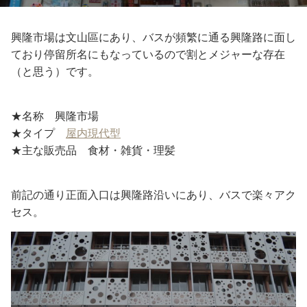
興隆市場は文山區にあり、バスが頻繁に通る興隆路に面し
ており停留所名にもなっているので割とメジャーな存在
（と思う）です。
★名称 興隆市場
★タイプ
屋内現代型
★主な販売品 食材・雑貨・理髪
前記の通り正面入口は興隆路沿いにあり、バスで楽々アク
セス。