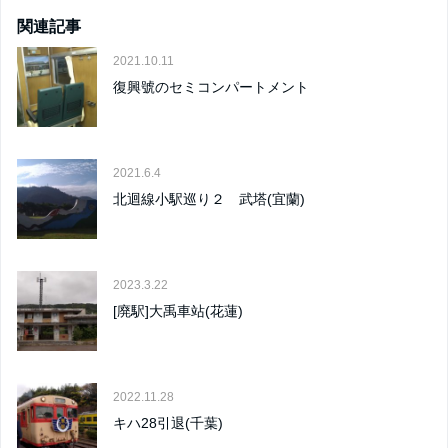
関連記事
2021.10.11
復興號のセミコンパートメント
2021.6.4
北迴線小駅巡り２ 武塔(宜蘭)
2023.3.22
[廃駅]大禹車站(花蓮)
2022.11.28
キハ28引退(千葉)