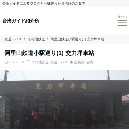
公認ガイドによるブログと一味違った台湾旅のご案内
Menu
台湾ガイド紹介所
鉄道・バス
その他鉄道
阿里山鉄道小駅巡り(1) 交力坪車站
阿里山鉄道小駅巡り(1) 交力坪車站
2020.3.24
その他鉄道
,
鉄道・バス
嘉義縣
,
秘境