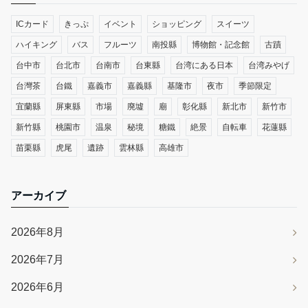
ICカード
きっぷ
イベント
ショッピング
スイーツ
ハイキング
バス
フルーツ
南投縣
博物館・記念館
古蹟
台中市
台北市
台南市
台東縣
台湾にある日本
台湾みやげ
台灣茶
台鐵
嘉義市
嘉義縣
基隆市
夜市
季節限定
宜蘭縣
屏東縣
市場
廃墟
廟
彰化縣
新北市
新竹市
新竹縣
桃園市
温泉
秘境
糖鐵
絶景
自転車
花蓮縣
苗栗縣
虎尾
遺跡
雲林縣
高雄市
アーカイブ
2026年8月
2026年7月
2026年6月