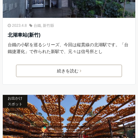
2023.4.8
台鐵
,
新竹縣
北湖車站(新竹)
台鐵の小駅を巡るシリーズ、今回は縦貫線の北湖駅です。「台
鐵捷運化」で作られた新駅で、元々は信号所とし
続きを読む
お出かけ
スポット