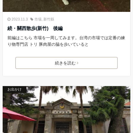
2023.11.3
市場
,
新竹縣
続・關西散歩(新竹) 後編
前編はこちら 市場を一周してみます。台湾の市場では定番の練
り物専門店 トリ 豚肉屋の脇を歩いていると
続きを読む
お出かけ