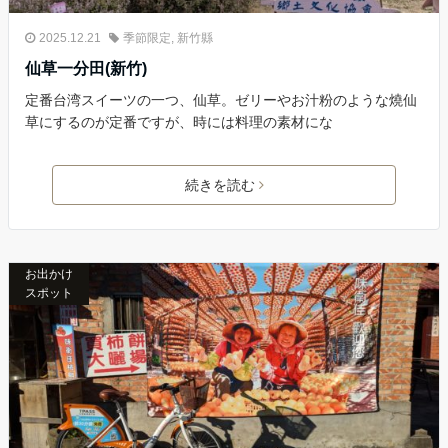
2025.12.21
季節限定
,
新竹縣
仙草一分田(新竹)
定番台湾スイーツの一つ、仙草。ゼリーやお汁粉のような燒仙
草にするのが定番ですが、時には料理の素材にな
続きを読む
お出かけ
スポット