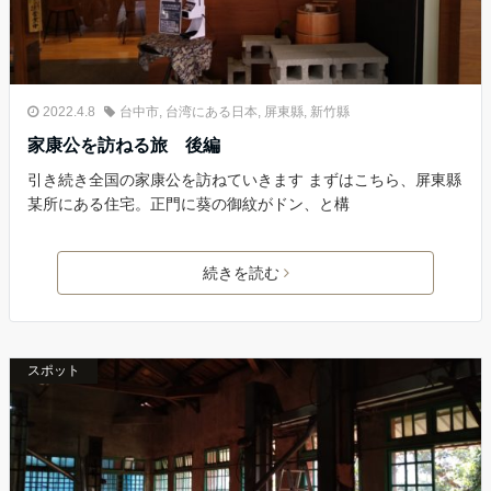
2022.4.8
台中市
,
台湾にある日本
,
屏東縣
,
新竹縣
家康公を訪ねる旅 後編
引き続き全国の家康公を訪ねていきます まずはこちら、屏東縣
某所にある住宅。正門に葵の御紋がドン、と構
続きを読む
スポット