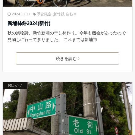
2024.11.17
季節限定
,
新竹縣
,
自転車
新埔柿餅2024(新竹)
秋の風物詩、新竹新埔の干し柿作り。今年も機会があったので
見物しに行って参りました。 これまでは新埔市
続きを読む
お出かけ