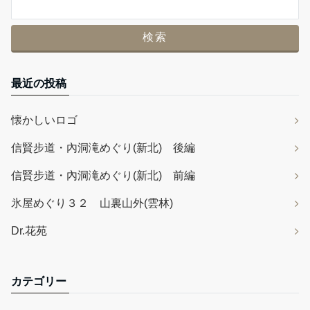
最近の投稿
懐かしいロゴ
信賢步道・內洞滝めぐり(新北) 後編
信賢步道・內洞滝めぐり(新北) 前編
氷屋めぐり３２ 山裏山外(雲林)
Dr.花苑
カテゴリー