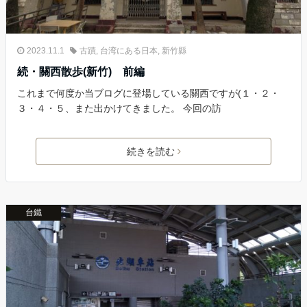
2023.11.1
古蹟
,
台湾にある日本
,
新竹縣
続・關西散歩(新竹) 前編
これまで何度か当ブログに登場している關西ですが(１・２・
３・４・５、また出かけてきました。 今回の訪
続きを読む
台鐵