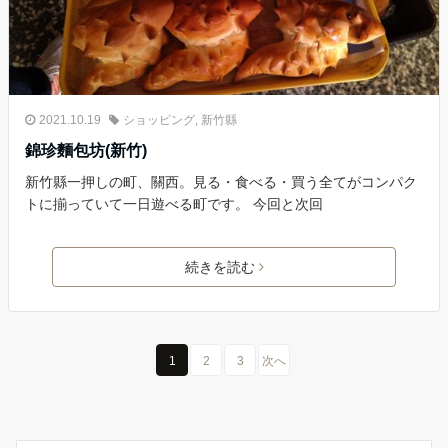
2021.10.19
ショッピング
,
新竹縣
錦珍麵包坊(新竹)
新竹縣一押しの町、關西。見る・食べる・買う全てがコンパク
トに揃っていて一日遊べる町です。 今回と次回
続きを読む
1
2
3
次へ