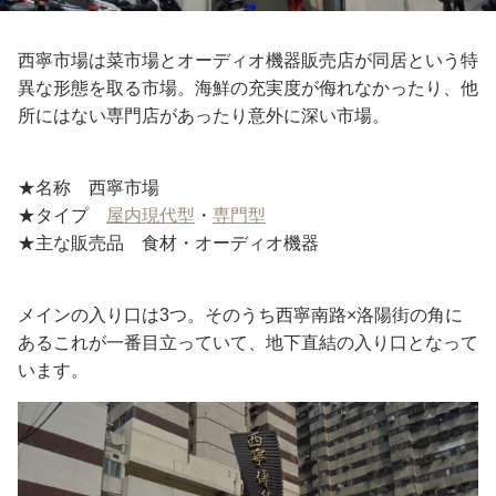
西寧市場は菜市場とオーディオ機器販売店が同居という特
異な形態を取る市場。海鮮の充実度が侮れなかったり、他
所にはない専門店があったり意外に深い市場。
★名称 西寧市場
★タイプ
屋内現代型
・
専門型
★主な販売品 食材・オーディオ機器
メインの入り口は3つ。そのうち西寧南路×洛陽街の角に
あるこれが一番目立っていて、地下直結の入り口となって
います。