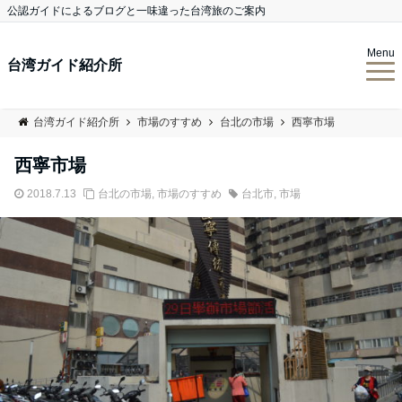
公認ガイドによるブログと一味違った台湾旅のご案内
Menu
台湾ガイド紹介所
台湾ガイド紹介所
市場のすすめ
台北の市場
西寧市場
西寧市場
2018.7.13
台北の市場
,
市場のすすめ
台北市
,
市場