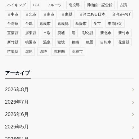
ハイキング
バス
フルーツ
南投縣
博物館・記念館
古蹟
台中市
台北市
台南市
台東縣
台湾にある日本
台湾みやげ
台灣茶
台鐵
嘉義市
嘉義縣
基隆市
夜市
季節限定
宜蘭縣
屏東縣
市場
廃墟
廟
彰化縣
新北市
新竹市
新竹縣
桃園市
温泉
秘境
糖鐵
絶景
自転車
花蓮縣
苗栗縣
虎尾
遺跡
雲林縣
高雄市
アーカイブ
2026年8月
2026年7月
2026年6月
2026年5月