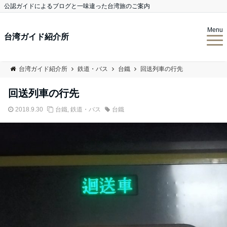
公認ガイドによるブログと一味違った台湾旅のご案内
Menu
台湾ガイド紹介所
台湾ガイド紹介所
鉄道・バス
台鐵
回送列車の行先
回送列車の行先
2018.9.30
台鐵
,
鉄道・バス
台鐵