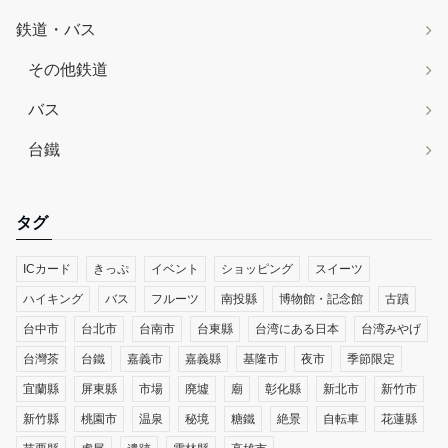
鉄道・バス
その他鉄道
バス
台鐵
タグ
ICカード
きっぷ
イベント
ショッピング
スイーツ
ハイキング
バス
フルーツ
南投縣
博物館・記念館
古蹟
台中市
台北市
台南市
台東縣
台湾にある日本
台湾みやげ
台灣茶
台鐵
嘉義市
嘉義縣
基隆市
夜市
季節限定
宜蘭縣
屏東縣
市場
廃墟
廟
彰化縣
新北市
新竹市
新竹縣
桃園市
温泉
秘境
糖鐵
絶景
自転車
花蓮縣