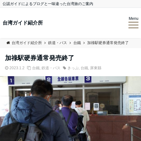
公認ガイドによるブログと一味違った台湾旅のご案内
Menu
台湾ガイド紹介所
台湾ガイド紹介所
鉄道・バス
台鐵
加祿駅硬券通常発売終了
加祿駅硬券通常発売終了
2023.1.2
台鐵
,
鉄道・バス
きっぷ
,
台鐵
,
屏東縣