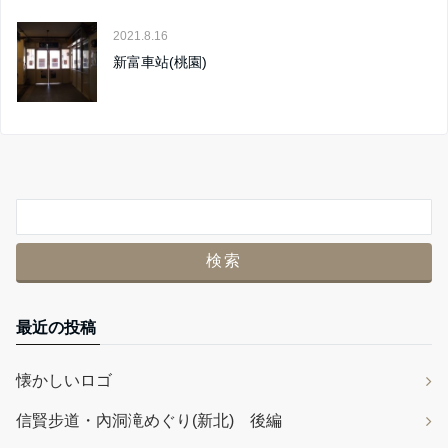
2021.8.16
新富車站(桃園)
最近の投稿
懐かしいロゴ
信賢步道・內洞滝めぐり(新北) 後編