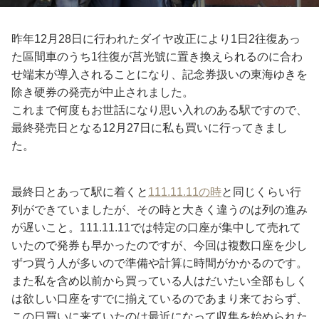
昨年12月28日に行われたダイヤ改正により1日2往復あっ
た區間車のうち1往復が莒光號に置き換えられるのに合わ
せ端末が導入されることになり、記念券扱いの東海ゆきを
除き硬券の発売が中止されました。
これまで何度もお世話になり思い入れのある駅ですので、
最終発売日となる12月27日に私も買いに行ってきまし
た。
最終日とあって駅に着くと
111.11.11の時
と同じくらい行
列ができていましたが、その時と大きく違うのは列の進み
が遅いこと。111.11.11では特定の口座が集中して売れて
いたので発券も早かったのですが、今回は複数口座を少し
ずつ買う人が多いので準備や計算に時間がかかるのです。
また私を含め以前から買っている人はだいたい全部もしく
は欲しい口座をすでに揃えているのであまり来ておらず、
この日買いに来ていたのは最近になって収集を始められた