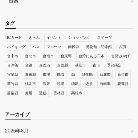
台鐵
タグ
ICカード
きっぷ
イベント
ショッピング
スイーツ
ハイキング
バス
フルーツ
南投縣
博物館・記念館
古蹟
台中市
台北市
台南市
台東縣
台湾にある日本
台湾みやげ
台灣茶
台鐵
嘉義市
嘉義縣
基隆市
夜市
季節限定
宜蘭縣
屏東縣
市場
廃墟
廟
彰化縣
新北市
新竹市
新竹縣
桃園市
温泉
秘境
糖鐵
絶景
自転車
花蓮縣
苗栗縣
虎尾
遺跡
雲林縣
高雄市
アーカイブ
2026年8月