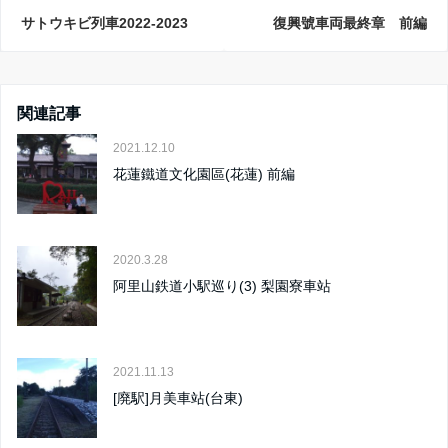
サトウキビ列車2022-2023
復興號車両最終章 前編
関連記事
2021.12.10
花蓮鐵道文化園區(花蓮) 前編
2020.3.28
阿里山鉄道小駅巡り(3) 梨園寮車站
2021.11.13
[廃駅]月美車站(台東)