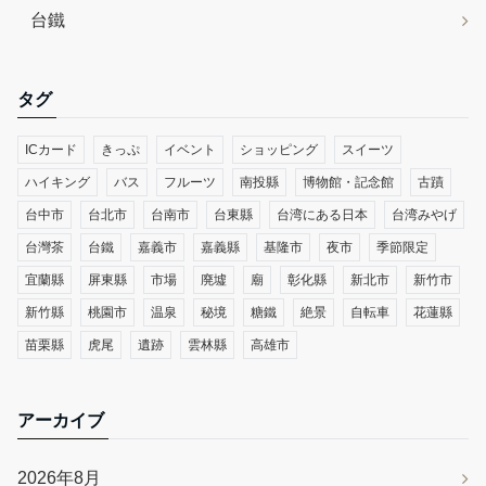
台鐵
タグ
ICカード
きっぷ
イベント
ショッピング
スイーツ
ハイキング
バス
フルーツ
南投縣
博物館・記念館
古蹟
台中市
台北市
台南市
台東縣
台湾にある日本
台湾みやげ
台灣茶
台鐵
嘉義市
嘉義縣
基隆市
夜市
季節限定
宜蘭縣
屏東縣
市場
廃墟
廟
彰化縣
新北市
新竹市
新竹縣
桃園市
温泉
秘境
糖鐵
絶景
自転車
花蓮縣
苗栗縣
虎尾
遺跡
雲林縣
高雄市
アーカイブ
2026年8月