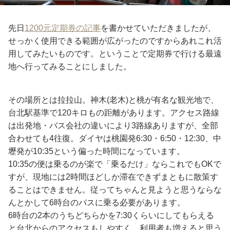
先日
1200元定期券の記事
を書かせていただきましたが、
せっかく使用できる範囲が広がったのですからあれこれ活
用してみたいものです。ということで定期券で行ける最遠
地へ行ってみることにしました。
その場所とは拉拉山。神木(老木)と桃が有名な観光地で、
台北駅基準で120キロもの距離があります。アクセス路線
は出発地・バス会社の違いにより3路線ありますが、全部
合わせても4往復。ダイヤは桃園発6:30・6:50・12:30、中
壢発が10:35という偏った時間になっています。
10:35の便は乗るのが楽で「乗るだけ」ならこれでもOKで
すが、現地には2時間ほどしか滞在できずまともに散策す
ることはできません。従ってちゃんと見ようと思うならな
んとかして6時台のバスに乗る必要があります。
6時台の2本のうちどちらかを7:30くらいにしてもらえる
と台北からのアクセスもしやすく、利用者も増えると思う