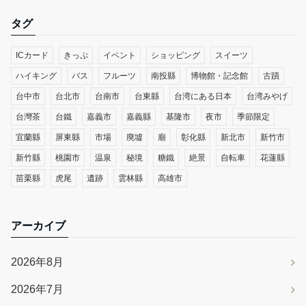
タグ
ICカード
きっぷ
イベント
ショッピング
スイーツ
ハイキング
バス
フルーツ
南投縣
博物館・記念館
古蹟
台中市
台北市
台南市
台東縣
台湾にある日本
台湾みやげ
台灣茶
台鐵
嘉義市
嘉義縣
基隆市
夜市
季節限定
宜蘭縣
屏東縣
市場
廃墟
廟
彰化縣
新北市
新竹市
新竹縣
桃園市
温泉
秘境
糖鐵
絶景
自転車
花蓮縣
苗栗縣
虎尾
遺跡
雲林縣
高雄市
アーカイブ
2026年8月
2026年7月