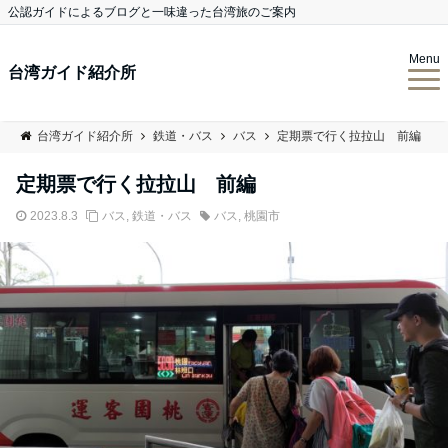
公認ガイドによるブログと一味違った台湾旅のご案内
Menu
台湾ガイド紹介所
台湾ガイド紹介所
鉄道・バス
バス
定期票で行く拉拉山 前編
定期票で行く拉拉山 前編
2023.8.3
バス
,
鉄道・バス
バス
,
桃園市