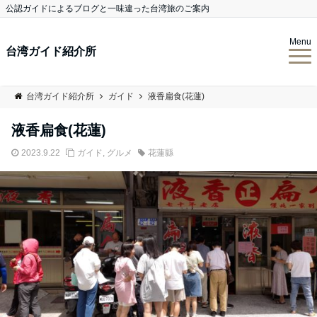
公認ガイドによるブログと一味違った台湾旅のご案内
Menu
台湾ガイド紹介所
台湾ガイド紹介所
ガイド
液香扁食(花蓮)
液香扁食(花蓮)
2023.9.22
ガイド
,
グルメ
花蓮縣