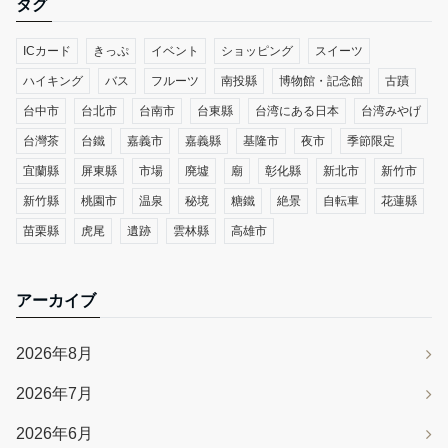
タグ
ICカード
きっぷ
イベント
ショッピング
スイーツ
ハイキング
バス
フルーツ
南投縣
博物館・記念館
古蹟
台中市
台北市
台南市
台東縣
台湾にある日本
台湾みやげ
台灣茶
台鐵
嘉義市
嘉義縣
基隆市
夜市
季節限定
宜蘭縣
屏東縣
市場
廃墟
廟
彰化縣
新北市
新竹市
新竹縣
桃園市
温泉
秘境
糖鐵
絶景
自転車
花蓮縣
苗栗縣
虎尾
遺跡
雲林縣
高雄市
アーカイブ
2026年8月
2026年7月
2026年6月