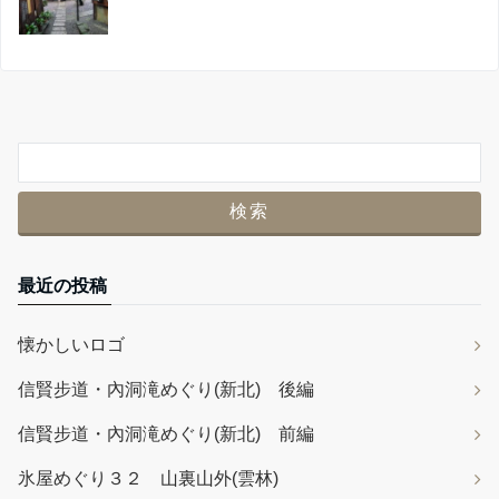
最近の投稿
懐かしいロゴ
信賢步道・內洞滝めぐり(新北) 後編
信賢步道・內洞滝めぐり(新北) 前編
氷屋めぐり３２ 山裏山外(雲林)