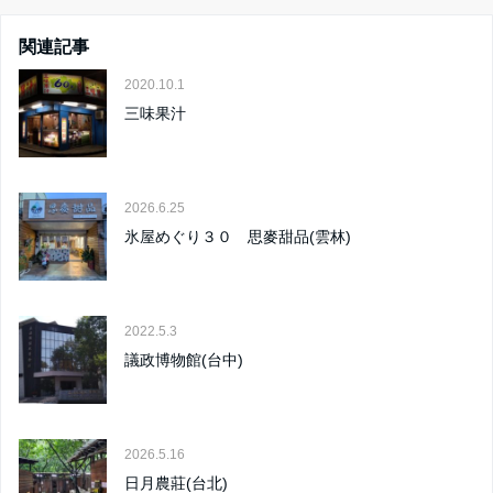
関連記事
2020.10.1
三味果汁
2026.6.25
氷屋めぐり３０ 思麥甜品(雲林)
2022.5.3
議政博物館(台中)
2026.5.16
日月農莊(台北)