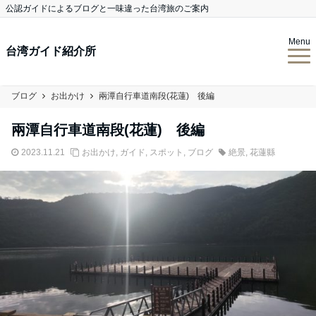
公認ガイドによるブログと一味違った台湾旅のご案内
Menu
台湾ガイド紹介所
ブログ
お出かけ
兩潭自行車道南段(花蓮) 後編
兩潭自行車道南段(花蓮) 後編
2023.11.21
お出かけ
,
ガイド
,
スポット
,
ブログ
絶景
,
花蓮縣