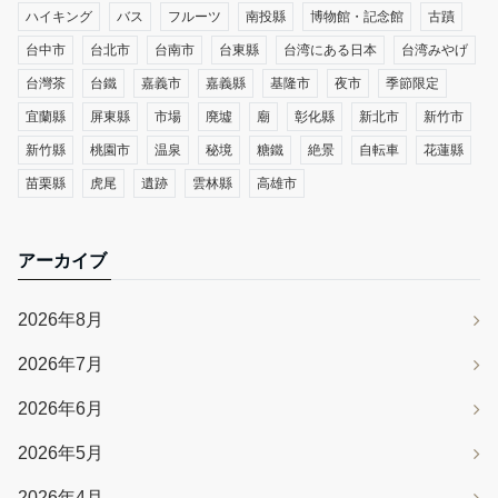
ハイキング
バス
フルーツ
南投縣
博物館・記念館
古蹟
台中市
台北市
台南市
台東縣
台湾にある日本
台湾みやげ
台灣茶
台鐵
嘉義市
嘉義縣
基隆市
夜市
季節限定
宜蘭縣
屏東縣
市場
廃墟
廟
彰化縣
新北市
新竹市
新竹縣
桃園市
温泉
秘境
糖鐵
絶景
自転車
花蓮縣
苗栗縣
虎尾
遺跡
雲林縣
高雄市
アーカイブ
2026年8月
2026年7月
2026年6月
2026年5月
2026年4月