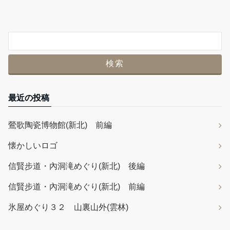
最近の投稿
鶯歌陶瓷博物館(新北) 前編
懐かしいロゴ
信賢步道・內洞滝めぐり(新北) 後編
信賢步道・內洞滝めぐり(新北) 前編
氷屋めぐり３２ 山裏山外(雲林)