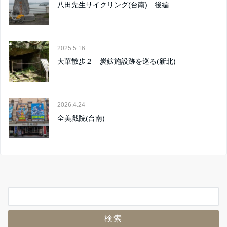
八田先生サイクリング(台南) 後編
2025.5.16
大華散歩２ 炭鉱施設跡を巡る(新北)
2026.4.24
全美戲院(台南)