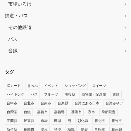
市場いろは
鉄道・バス
その他鉄道
バス
台鐵
タグ
ICカード
きっぷ
イベント
ショッピング
スイーツ
ハイキング
バス
フルーツ
南投縣
博物館・記念館
古蹟
台中市
台北市
台南市
台東縣
台湾にある日本
台湾みやげ
台灣茶
台鐵
嘉義市
嘉義縣
基隆市
夜市
季節限定
宜蘭縣
屏東縣
市場
廃墟
廟
彰化縣
新北市
新竹市
新竹縣
桃園市
温泉
秘境
糖鐵
絶景
自転車
花蓮縣