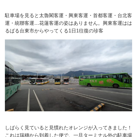
駐車場を見ると太魯閣客運・興東客運・首都客運・台北客
運・統聯客運…花蓮客運の姿はありません。興東客運はは
るばる台東市からやってくる1日1往復の珍客
しばらく見ていると見慣れたオレンジが入ってきました！
これは瑞穗から到着した便で、一旦ターミナル外の駐車場