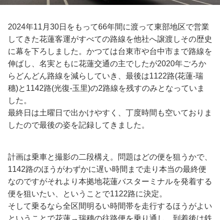
2024年11月30日をもって66年間に渡って東部地区で営業
してきた花蓮客運がすべての路線を他社へ譲渡しその歴史
に幕を下ろしました。かつては台東市や台中市まで路線を
伸ばし、名実ともに花蓮交通の主でしたが2020年ごろか
らどんどん路線を減らしていき、最後は1122路(花蓮-瑞
穗)と1142路(光復-玉里)の2路線を残すのみとなっていま
した。
最終日は土曜日で出かけやすく、丁度時間も空いておりま
したので最後の姿を記録してきました。
計画は乗車と撮影の二段構え。問題はどの便を狙うかで、
1142路のほうがわずかに遅い時間まで走り本当の最終便
なのですがそれより本拠地花蓮バスターミナルを発着する
便を狙いたい、ということで1122路に決定。
そして乗るなら全区間明るい時間帯を走行するほうがよい
ということで花蓮→瑞穗の往路便を乗り通し、到着後は鉄