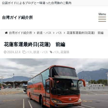
公認ガイドによるブログと一味違った台湾旅のご案内
Menu
台湾ガイド紹介所
台湾ガイド紹介所
鉄道・バス
バス
花蓮客運最終日(花蓮) 前編
花蓮客運最終日(花蓮) 前編
2024.12.4
バス
,
鉄道・バス
バス
,
花蓮縣