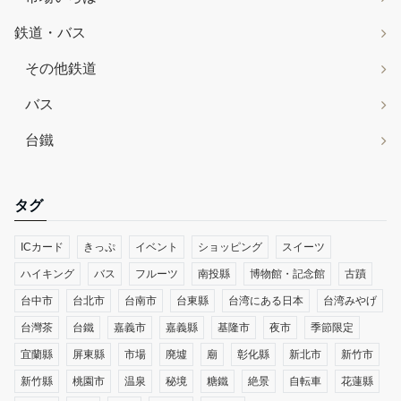
鉄道・バス
その他鉄道
バス
台鐵
タグ
ICカード
きっぷ
イベント
ショッピング
スイーツ
ハイキング
バス
フルーツ
南投縣
博物館・記念館
古蹟
台中市
台北市
台南市
台東縣
台湾にある日本
台湾みやげ
台灣茶
台鐵
嘉義市
嘉義縣
基隆市
夜市
季節限定
宜蘭縣
屏東縣
市場
廃墟
廟
彰化縣
新北市
新竹市
新竹縣
桃園市
温泉
秘境
糖鐵
絶景
自転車
花蓮縣