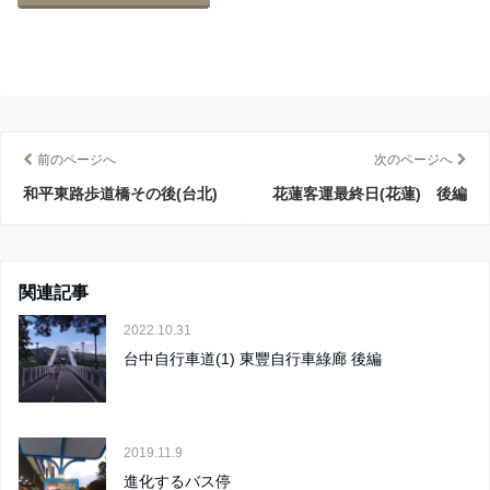
前のページへ
次のページへ
和平東路歩道橋その後(台北)
花蓮客運最終日(花蓮) 後編
関連記事
2022.10.31
台中自行車道(1) 東豐自行車綠廊 後編
2019.11.9
進化するバス停