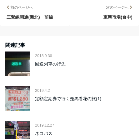
前のページへ
次のページへ
三鶯線開通(新北) 前編
東興市場(台中)
関連記事
2018.9.30
回送列車の行先
2019.4.2
定額定期券で行く走馬看花の旅(1)
2019.12.27
ネコバス