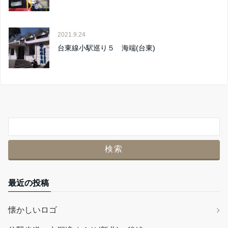
2021.9.24
台東線小駅巡り５ 海端(台東)
最近の投稿
懐かしいロゴ