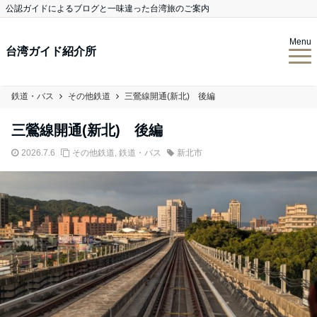
公認ガイドによるブログと一味違った台湾旅のご案内
Menu
台湾ガイド紹介所
鉄道・バス
その他鉄道
三鶯線開通(新北) 後編
三鶯線開通(新北) 後編
2026.7.6
その他鉄道
,
鉄道・バス
新北市