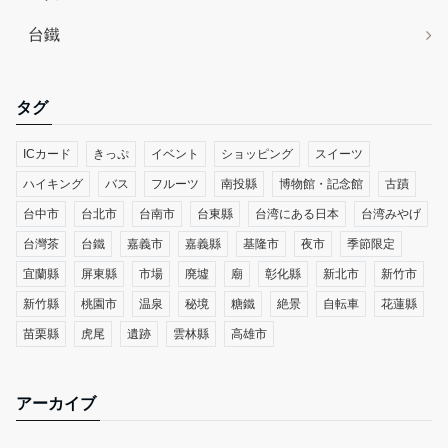
台鐵
タグ
ICカード
きっぷ
イベント
ショッピング
スイーツ
ハイキング
バス
フルーツ
南投縣
博物館・記念館
古蹟
台中市
台北市
台南市
台東縣
台湾にある日本
台湾みやげ
台灣茶
台鐵
嘉義市
嘉義縣
基隆市
夜市
季節限定
宜蘭縣
屏東縣
市場
廃墟
廟
彰化縣
新北市
新竹市
新竹縣
桃園市
温泉
秘境
糖鐵
絶景
自転車
花蓮縣
苗栗縣
虎尾
遺跡
雲林縣
高雄市
アーカイブ