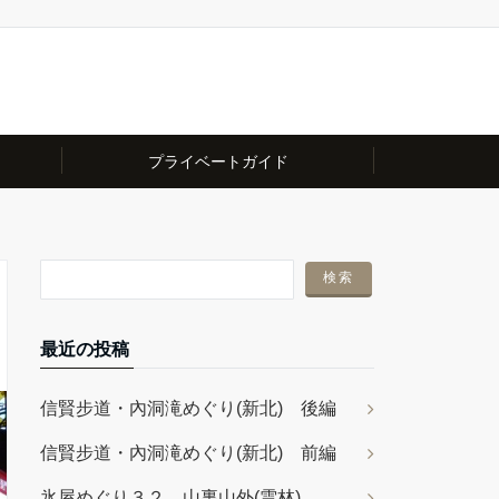
プライベートガイド
最近の投稿
信賢步道・內洞滝めぐり(新北) 後編
信賢步道・內洞滝めぐり(新北) 前編
氷屋めぐり３２ 山裏山外(雲林)