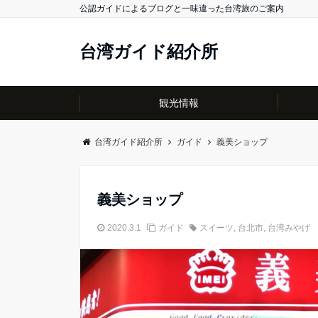
公認ガイドによるブログと一味違った台湾旅のご案内
台湾ガイド紹介所
観光情報
台湾ガイド紹介所
ガイド
義美ショップ
義美ショップ
2020.3.1
ガイド
スイーツ
,
台北市
,
台湾みやげ