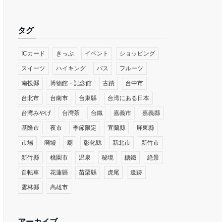
タグ
ICカード
きっぷ
イベント
ショッピング
スイーツ
ハイキング
バス
フルーツ
南投縣
博物館・記念館
古蹟
台中市
台北市
台南市
台東縣
台湾にある日本
台湾みやげ
台灣茶
台鐵
嘉義市
嘉義縣
基隆市
夜市
季節限定
宜蘭縣
屏東縣
市場
廃墟
廟
彰化縣
新北市
新竹市
新竹縣
桃園市
温泉
秘境
糖鐵
絶景
自転車
花蓮縣
苗栗縣
虎尾
遺跡
雲林縣
高雄市
アーカイブ