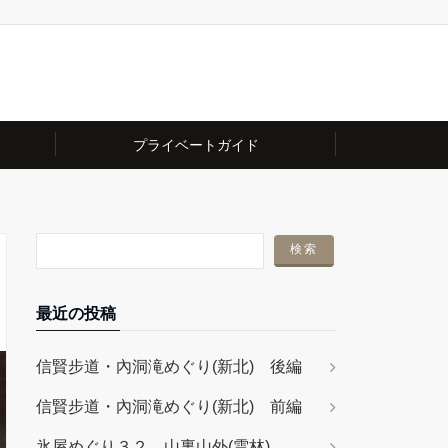
プライベートガイド
最近の投稿
信賢步道・內洞滝めぐり(新北) 後編
信賢步道・內洞滝めぐり(新北) 前編
氷屋めぐり３２ 山裏山外(雲林)