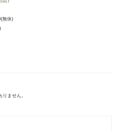
地図
）
0(無休)
)
ありません。