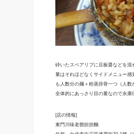
砕いたスペアリブに豆板醤などを混
量はそれほどなくサイドメニュー感
も人数分の麺＋粉蒸排骨一つ（人数
全体的にあっさり目の量なので永康
[店の情報]
東門川味老鄧担担麵