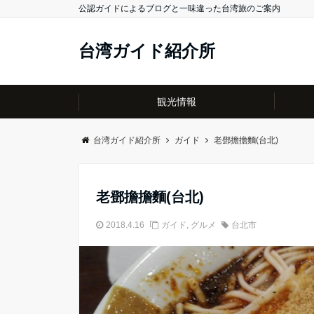
公認ガイドによるブログと一味違った台湾旅のご案内
台湾ガイド紹介所
観光情報
台湾ガイド紹介所
ガイド
老鄧擔擔麵(台北)
老鄧擔擔麵(台北)
2018.4.16
ガイド
,
グルメ
台北市