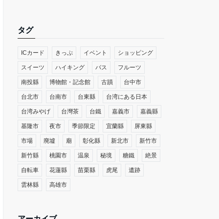
タグ
ICカード
きっぷ
イベント
ショッピング
スイーツ
ハイキング
バス
フルーツ
南投縣
博物館・記念館
古蹟
台中市
台北市
台南市
台東縣
台湾にある日本
台湾みやげ
台灣茶
台鐵
嘉義市
嘉義縣
基隆市
夜市
季節限定
宜蘭縣
屏東縣
市場
廃墟
廟
彰化縣
新北市
新竹市
新竹縣
桃園市
温泉
秘境
糖鐵
絶景
自転車
花蓮縣
苗栗縣
虎尾
遺跡
雲林縣
高雄市
アーカイブ