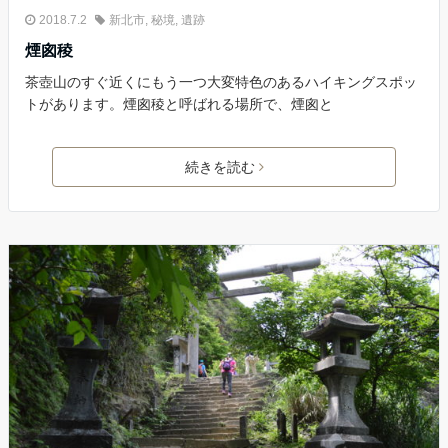
2018.7.2
新北市
,
秘境
,
遺跡
煙囪稜
茶壺山のすぐ近くにもう一つ大変特色のあるハイキングスポッ
トがあります。煙囪稜と呼ばれる場所で、煙囪と
続きを読む