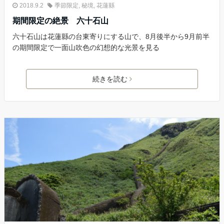
2018.9.2
季節限定
,
秘境
,
花蓮縣
期間限定の絶景 六十石山
六十石山は花蓮縣の台東寄りにする山で、8月後半から9月前半
の期間限定で一面山吹色の幻想的な光景を見る
続きを読む