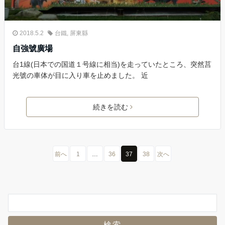
2018.5.2
台鐵
,
屏東縣
自強號廣場
台1線(日本での国道１号線に相当)を走っていたところ、突然莒
光號の車体が目に入り車を止めました。 近
続きを読む
前へ
1
…
36
37
38
次へ