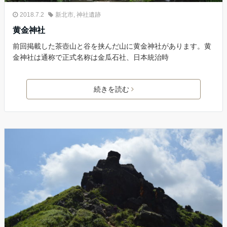
2018.7.2
新北市
,
神社遺跡
黄金神社
前回掲載した茶壺山と谷を挟んだ山に黄金神社があります。黄
金神社は通称で正式名称は金瓜石社、日本統治時
続きを読む