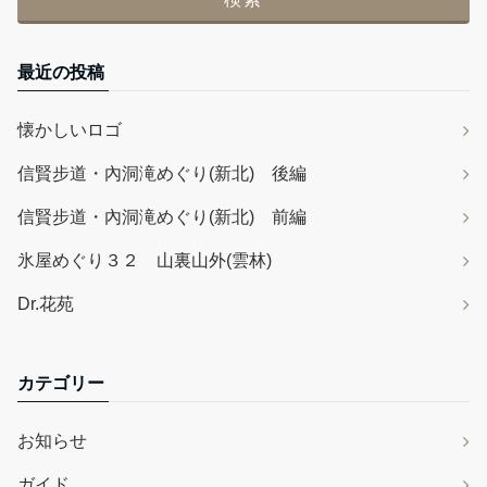
最近の投稿
懐かしいロゴ
信賢步道・內洞滝めぐり(新北) 後編
信賢步道・內洞滝めぐり(新北) 前編
氷屋めぐり３２ 山裏山外(雲林)
Dr.花苑
カテゴリー
お知らせ
ガイド