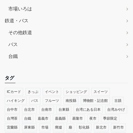
市場いろは
鉄道・バス
その他鉄道
バス
台鐵
タグ
ICカード
きっぷ
イベント
ショッピング
スイーツ
ハイキング
バス
フルーツ
南投縣
博物館・記念館
古蹟
台中市
台北市
台南市
台東縣
台湾にある日本
台湾みやげ
台灣茶
台鐵
嘉義市
嘉義縣
基隆市
夜市
季節限定
宜蘭縣
屏東縣
市場
廃墟
廟
彰化縣
新北市
新竹市