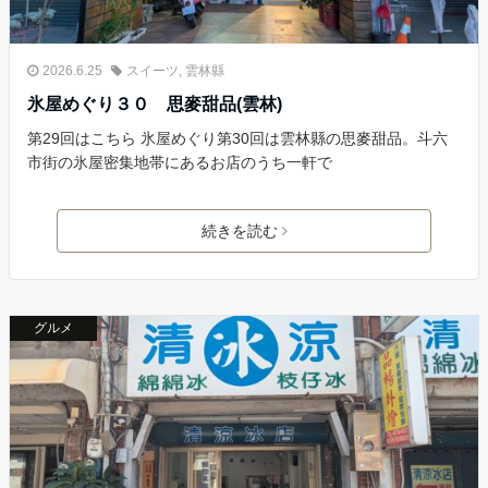
2026.6.25
スイーツ
,
雲林縣
氷屋めぐり３０ 思麥甜品(雲林)
第29回はこちら 氷屋めぐり第30回は雲林縣の思麥甜品。斗六
市街の氷屋密集地帯にあるお店のうち一軒で
続きを読む
グルメ