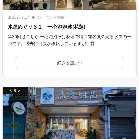
2026.7.17
スイーツ
,
花蓮縣
氷屋めぐり３１ 一心泡泡冰(花蓮)
第30回はこちら 一心泡泡冰は花蓮で特に知名度のある氷屋の一
つです。過去に何度か移転していますが一貫
続きを読む
グルメ