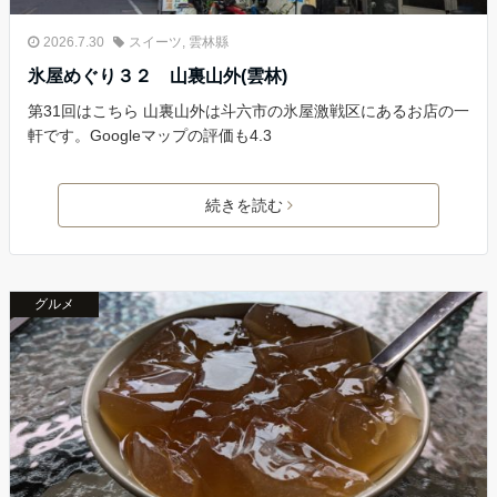
2026.7.30
スイーツ
,
雲林縣
氷屋めぐり３２ 山裏山外(雲林)
第31回はこちら 山裏山外は斗六市の氷屋激戦区にあるお店の一
軒です。Googleマップの評価も4.3
続きを読む
グルメ