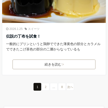
2026.1.25
スイーツ
伝説の丁布を試食！
一般的にプリンというと鶏卵でできた薄黄色の部分とカラメル
でできたこげ茶色の部分の二層からなっているも
続きを読む
1
2
…
8
次へ