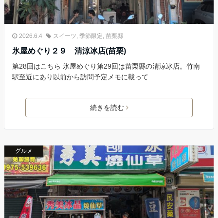
2026.6.4
スイーツ
,
季節限定
,
苗栗縣
氷屋めぐり２９ 清涼冰店(苗栗)
第28回はこちら 氷屋めぐり第29回は苗栗縣の清涼冰店。竹南
駅至近にあり以前から訪問予定メモに載って
続きを読む
グルメ