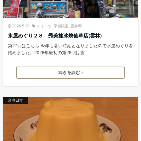
2026.5.30
スイーツ
,
季節限定
,
雲林縣
氷屋めぐり２８ 秀美挫冰燒仙草店(雲林)
第27回はこちら 今年も暑い時期となりましたので氷屋めぐりを
始めました。2026年最初の第28回は雲
続きを読む
台湾日常