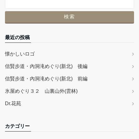
最近の投稿
懐かしいロゴ
信賢步道・內洞滝めぐり(新北) 後編
信賢步道・內洞滝めぐり(新北) 前編
氷屋めぐり３２ 山裏山外(雲林)
Dr.花苑
カテゴリー