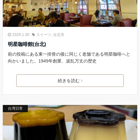
2026.1.30
スイーツ
,
台北市
明星咖啡館(台北)
前の投稿にある東一排骨の後に同じく老舗である明星咖啡へと
向かいました。1949年創業、波乱万丈の歴史
続きを読む
台湾日常