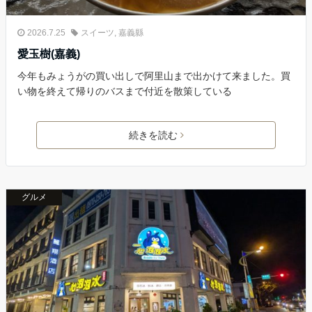
2026.7.25
スイーツ
,
嘉義縣
愛玉樹(嘉義)
今年もみょうがの買い出しで阿里山まで出かけて来ました。買
い物を終えて帰りのバスまで付近を散策している
続きを読む
グルメ