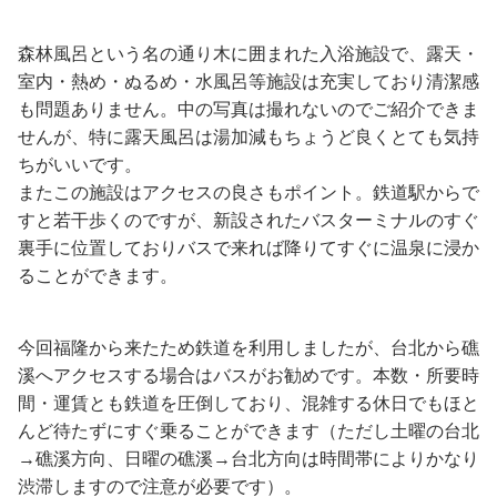
森林風呂という名の通り木に囲まれた入浴施設で、露天・
室内・熱め・ぬるめ・水風呂等施設は充実しており清潔感
も問題ありません。中の写真は撮れないのでご紹介できま
せんが、特に露天風呂は湯加減もちょうど良くとても気持
ちがいいです。
またこの施設はアクセスの良さもポイント。鉄道駅からで
すと若干歩くのですが、新設されたバスターミナルのすぐ
裏手に位置しておりバスで来れば降りてすぐに温泉に浸か
ることができます。
今回福隆から来たため鉄道を利用しましたが、台北から礁
溪へアクセスする場合はバスがお勧めです。本数・所要時
間・運賃とも鉄道を圧倒しており、混雑する休日でもほと
んど待たずにすぐ乗ることができます（ただし土曜の台北
→礁溪方向、日曜の礁溪→台北方向は時間帯によりかなり
渋滞しますので注意が必要です）。