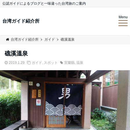
公認ガイドによるブログと一味違った台湾旅のご案内
Menu
台湾ガイド紹介所
台湾ガイド紹介所
ガイド
礁溪溫泉
礁溪溫泉
2019.1.29
ガイド
,
スポット
宜蘭縣
,
温泉