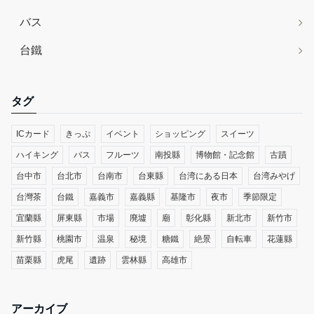
バス
台鐵
タグ
ICカード
きっぷ
イベント
ショッピング
スイーツ
ハイキング
バス
フルーツ
南投縣
博物館・記念館
古蹟
台中市
台北市
台南市
台東縣
台湾にある日本
台湾みやげ
台灣茶
台鐵
嘉義市
嘉義縣
基隆市
夜市
季節限定
宜蘭縣
屏東縣
市場
廃墟
廟
彰化縣
新北市
新竹市
新竹縣
桃園市
温泉
秘境
糖鐵
絶景
自転車
花蓮縣
苗栗縣
虎尾
遺跡
雲林縣
高雄市
アーカイブ