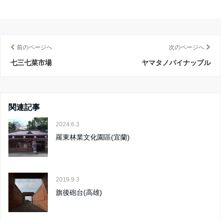
前のページへ
次のページへ
七三七菜市場
ヤマタノパイナップル
関連記事
2024.6.3
羅東林業文化園區(宜蘭)
2019.9.3
旗後砲台(高雄)