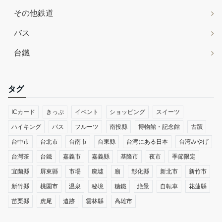
その他鉄道
バス
台鐵
タグ
ICカード
きっぷ
イベント
ショッピング
スイーツ
ハイキング
バス
フルーツ
南投縣
博物館・記念館
古蹟
台中市
台北市
台南市
台東縣
台湾にある日本
台湾みやげ
台灣茶
台鐵
嘉義市
嘉義縣
基隆市
夜市
季節限定
宜蘭縣
屏東縣
市場
廃墟
廟
彰化縣
新北市
新竹市
新竹縣
桃園市
温泉
秘境
糖鐵
絶景
自転車
花蓮縣
苗栗縣
虎尾
遺跡
雲林縣
高雄市