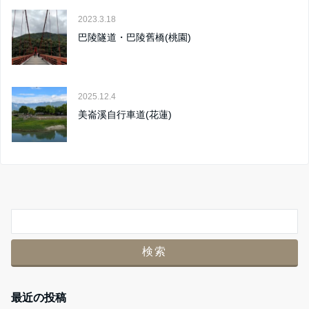
2023.3.18
巴陵隧道・巴陵舊橋(桃園)
2025.12.4
美崙溪自行車道(花蓮)
最近の投稿