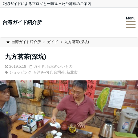
公認ガイドによるブログと一味違った台湾旅のご案内
Menu
台湾ガイド紹介所
台湾ガイド紹介所
ガイド
九方茗茶(深坑)
九方茗茶(深坑)
2019.5.18
ガイド
,
台湾のいいもの
ショッピング
,
台湾みやげ
,
台灣茶
,
新北市