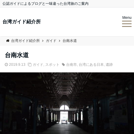
公認ガイドによるブログと一味違った台湾旅のご案内
Menu
台湾ガイド紹介所
台湾ガイド紹介所
ガイド
台南水道
台南水道
2019.9.13
ガイド
,
スポット
台南市
,
台湾にある日本
,
遺跡