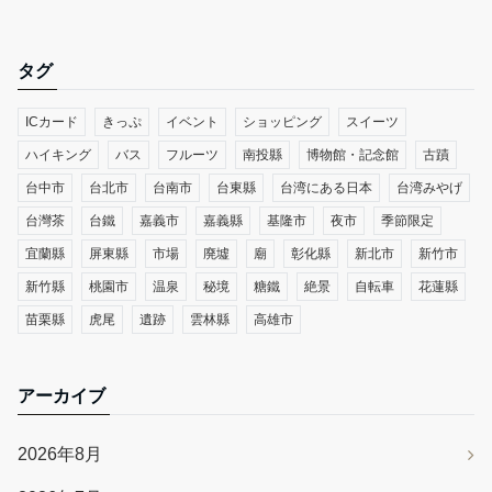
タグ
ICカード
きっぷ
イベント
ショッピング
スイーツ
ハイキング
バス
フルーツ
南投縣
博物館・記念館
古蹟
台中市
台北市
台南市
台東縣
台湾にある日本
台湾みやげ
台灣茶
台鐵
嘉義市
嘉義縣
基隆市
夜市
季節限定
宜蘭縣
屏東縣
市場
廃墟
廟
彰化縣
新北市
新竹市
新竹縣
桃園市
温泉
秘境
糖鐵
絶景
自転車
花蓮縣
苗栗縣
虎尾
遺跡
雲林縣
高雄市
アーカイブ
2026年8月