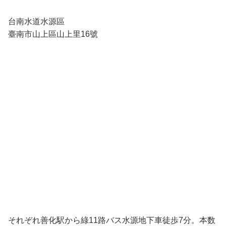
台南水道水源區
臺南市山上區山上里16號
それぞれ善化駅から綠11路バス水源地下車徒歩7分。本数