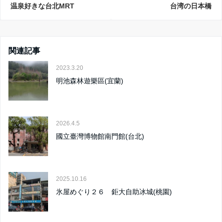
温泉好きな台北MRT
台湾の日本橋
関連記事
2023.3.20
明池森林遊樂區(宜蘭)
2026.4.5
國立臺灣博物館南門館(台北)
2025.10.16
氷屋めぐり２６ 鉅大自助冰城(桃園)