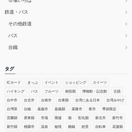
市場いろは
鉄道・バス
その他鉄道
バス
台鐵
タグ
ICカード
きっぷ
イベント
ショッピング
スイーツ
ハイキング
バス
フルーツ
南投縣
博物館・記念館
古蹟
台中市
台北市
台南市
台東縣
台湾にある日本
台湾みやげ
台灣茶
台鐵
嘉義市
嘉義縣
基隆市
夜市
季節限定
宜蘭縣
屏東縣
市場
廃墟
廟
彰化縣
新北市
新竹市
新竹縣
桃園市
温泉
秘境
糖鐵
絶景
自転車
花蓮縣