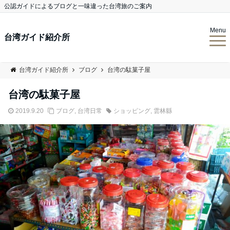
公認ガイドによるブログと一味違った台湾旅のご案内
Menu
台湾ガイド紹介所
台湾ガイド紹介所
ブログ
台湾の駄菓子屋
台湾の駄菓子屋
2019.9.20
ブログ
,
台湾日常
ショッピング
,
雲林縣