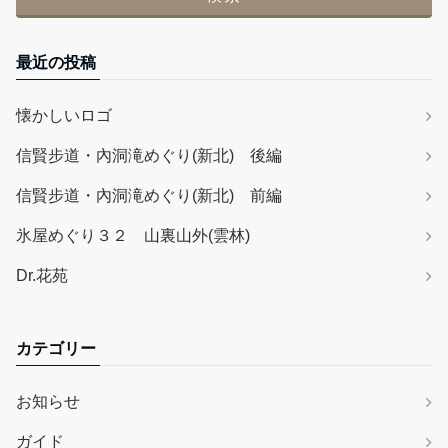
最近の投稿
懐かしいロゴ
信賢步道・內洞滝めぐり(新北) 後編
信賢步道・內洞滝めぐり(新北) 前編
氷屋めぐり３２ 山裏山外(雲林)
Dr.花苑
カテゴリー
お知らせ
ガイド