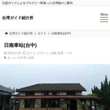
公認ガイドによるブログと一味違った台湾旅のご案内
Menu
台湾ガイド紹介所
台湾ガイド紹介所
ガイド
日南車站(台中)
日南車站(台中)
2018.4.28
ガイド
,
スポット
,
台鐵
,
鉄道・バス
きっぷ
,
台中市
,
台鐵