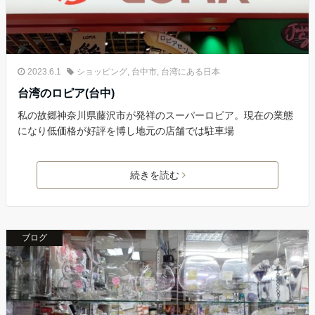
2023.6.1
ショッピング
,
台中市
,
台湾にある日本
台湾のロピア(台中)
私の故郷神奈川県藤沢市が発祥のスーパーロピア。現在の業態
になり低価格が好評を博し地元の店舗では駐車場
続きを読む
ブログ