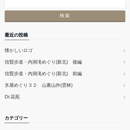
最近の投稿
懐かしいロゴ
信賢步道・內洞滝めぐり(新北) 後編
信賢步道・內洞滝めぐり(新北) 前編
氷屋めぐり３２ 山裏山外(雲林)
Dr.花苑
カテゴリー