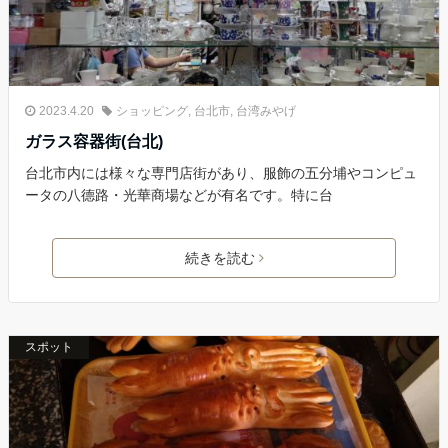
2023.4.20
ショッピング
,
台北市
,
台湾みやげ
ガラス容器街(台北)
台北市内には様々な専門店街があり、服飾の五分埔やコンピュ
ータの八德路・光華商場などが有名です。特に台
続きを読む
スポット