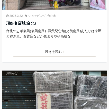
2025.3.22
ショッピング
,
台北市
頂好名店城(台北)
台北の忠孝復興(復興南路)~國父紀念館(光復南路)あたりは東區
と称され、百貨店などが集まりやや高級な
続きを読む
お出かけ