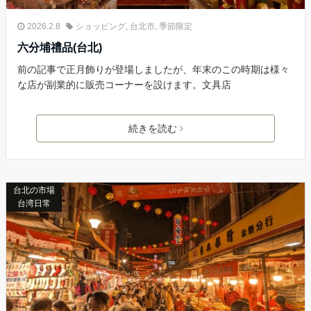
2026.2.8
ショッピング
,
台北市
,
季節限定
六分埔禮品(台北)
前の記事で正月飾りが登場しましたが、年末のこの時期は様々
な店が副業的に販売コーナーを設けます。文具店
続きを読む
台北の市場
台湾日常