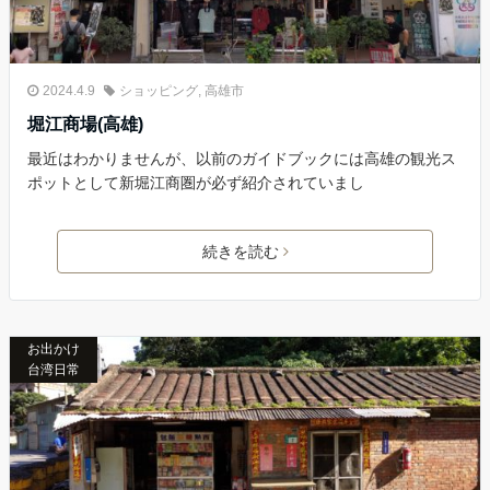
2024.4.9
ショッピング
,
高雄市
堀江商場(高雄)
最近はわかりませんが、以前のガイドブックには高雄の観光ス
ポットとして新堀江商圏が必ず紹介されていまし
続きを読む
お出かけ
台湾日常