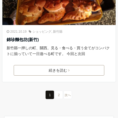
2021.10.19
ショッピング
,
新竹縣
錦珍麵包坊(新竹)
新竹縣一押しの町、關西。見る・食べる・買う全てがコンパク
トに揃っていて一日遊べる町です。 今回と次回
続きを読む
1
2
次へ