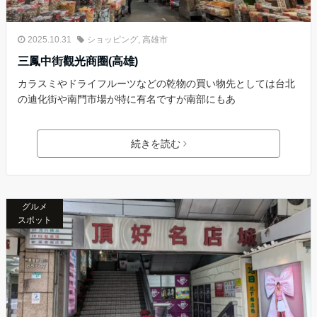
2025.10.31
ショッピング
,
高雄市
三鳳中街觀光商圈(高雄)
カラスミやドライフルーツなどの乾物の買い物先としては台北
の迪化街や南門市場が特に有名ですが南部にもあ
続きを読む
グルメ
スポット