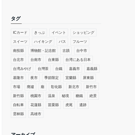
タグ
ICカード
きっぷ
イベント
ショッピング
スイーツ
ハイキング
バス
フルーツ
南投縣
博物館・記念館
古蹟
台中市
台北市
台南市
台東縣
台湾にある日本
台湾みやげ
台灣茶
台鐵
嘉義市
嘉義縣
基隆市
夜市
季節限定
宜蘭縣
屏東縣
市場
廃墟
廟
彰化縣
新北市
新竹市
新竹縣
桃園市
温泉
秘境
糖鐵
絶景
自転車
花蓮縣
苗栗縣
虎尾
遺跡
雲林縣
高雄市
アーカイブ