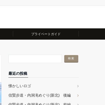
プライベートガイド
最近の投稿
懐かしいロゴ
信賢步道・內洞滝めぐり(新北) 後編
信賢步道・內洞滝めぐり(新北) 前編