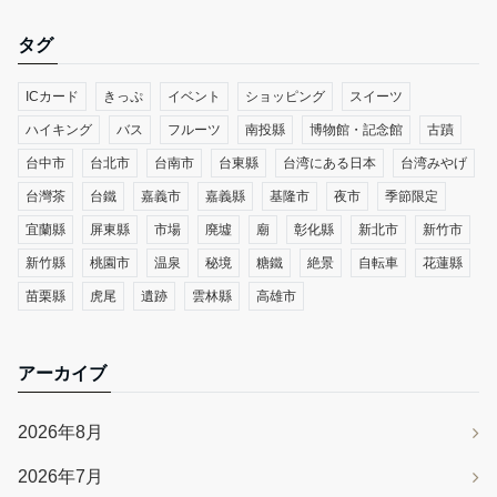
タグ
ICカード
きっぷ
イベント
ショッピング
スイーツ
ハイキング
バス
フルーツ
南投縣
博物館・記念館
古蹟
台中市
台北市
台南市
台東縣
台湾にある日本
台湾みやげ
台灣茶
台鐵
嘉義市
嘉義縣
基隆市
夜市
季節限定
宜蘭縣
屏東縣
市場
廃墟
廟
彰化縣
新北市
新竹市
新竹縣
桃園市
温泉
秘境
糖鐵
絶景
自転車
花蓮縣
苗栗縣
虎尾
遺跡
雲林縣
高雄市
アーカイブ
2026年8月
2026年7月