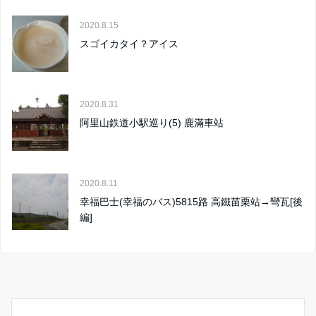
2020.8.15
スゴイカタイ？アイス
2020.8.31
阿里山鉄道小駅巡り(5) 鹿滿車站
2020.8.11
幸福巴士(幸福のバス)5815路 高鐵苗栗站→彎瓦[後
編]