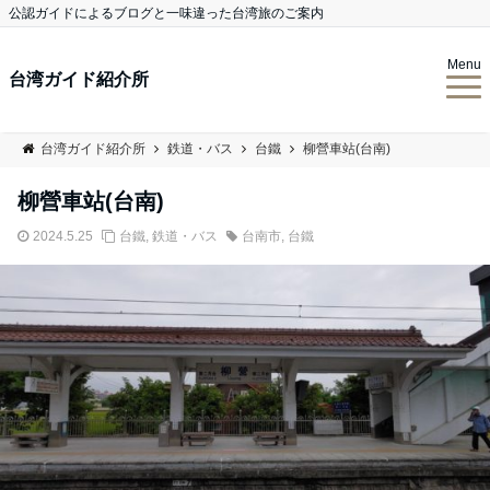
公認ガイドによるブログと一味違った台湾旅のご案内
Menu
台湾ガイド紹介所
台湾ガイド紹介所
鉄道・バス
台鐵
柳營車站(台南)
柳營車站(台南)
2024.5.25
台鐵
,
鉄道・バス
台南市
,
台鐵