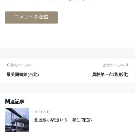
前のページへ
次のページへ
最美圖書館(台北)
員林第一市場(彰化)
関連記事
2021.6.10
北迴線小駅巡り５ 和仁(花蓮)