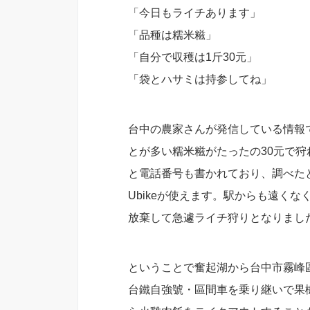
「今日もライチあります」
「品種は糯米糍」
「自分で収穫は1斤30元」
「袋とハサミは持参してね」
台中の農家さんが発信している情報
とが多い糯米糍がたったの30元で
と電話番号も書かれており、調べた
Ubikeが使えます。駅からも遠く
放棄して急遽ライチ狩りとなりまし
ということで奮起湖から台中市霧峰
台鐵自強號・區間車を乗り継いで果