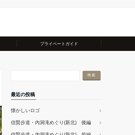
プライベートガイド
最近の投稿
懐かしいロゴ
信賢步道・內洞滝めぐり(新北) 後編
信賢步道・內洞滝めぐり(新北) 前編