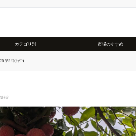
カテゴリ別
市場のすすめ
5 第5回(台中)
節限定