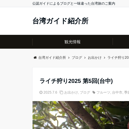
公認ガイドによるブログと一味違った台湾旅のご案内
台湾ガイド紹介所
観光情報
台湾ガイド紹介所
ブログ
お出かけ
ライチ狩り202
ライチ狩り2025 第5回(台中)
2025.7.6
お出かけ
,
ブログ
フルーツ
,
台中市
,
季