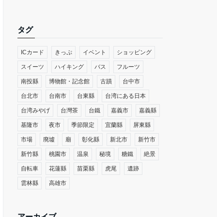
タグ
ICカード
きっぷ
イベント
ショッピング
スイーツ
ハイキング
バス
フルーツ
南投縣
博物館・記念館
古蹟
台中市
台北市
台南市
台東縣
台湾にある日本
台湾みやげ
台灣茶
台鐵
嘉義市
嘉義縣
基隆市
夜市
季節限定
宜蘭縣
屏東縣
市場
廃墟
廟
彰化縣
新北市
新竹市
新竹縣
桃園市
温泉
秘境
糖鐵
絶景
自転車
花蓮縣
苗栗縣
虎尾
遺跡
雲林縣
高雄市
アーカイブ