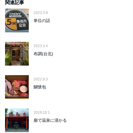
関連記事
2023.3.9
単位の話
2023.3.4
布調(台北)
2022.9.3
關懷包
2019.10.1
廟で温泉に浸かる