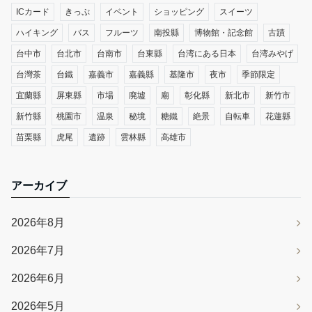
ICカード
きっぷ
イベント
ショッピング
スイーツ
ハイキング
バス
フルーツ
南投縣
博物館・記念館
古蹟
台中市
台北市
台南市
台東縣
台湾にある日本
台湾みやげ
台灣茶
台鐵
嘉義市
嘉義縣
基隆市
夜市
季節限定
宜蘭縣
屏東縣
市場
廃墟
廟
彰化縣
新北市
新竹市
新竹縣
桃園市
温泉
秘境
糖鐵
絶景
自転車
花蓮縣
苗栗縣
虎尾
遺跡
雲林縣
高雄市
アーカイブ
2026年8月
2026年7月
2026年6月
2026年5月