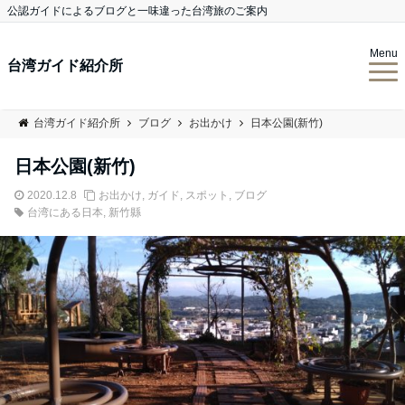
公認ガイドによるブログと一味違った台湾旅のご案内
Menu
台湾ガイド紹介所
台湾ガイド紹介所
ブログ
お出かけ
日本公園(新竹)
日本公園(新竹)
2020.12.8
お出かけ
,
ガイド
,
スポット
,
ブログ
台湾にある日本
,
新竹縣