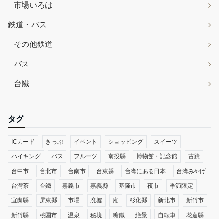
市場いろは
鉄道・バス
その他鉄道
バス
台鐵
タグ
ICカード
きっぷ
イベント
ショッピング
スイーツ
ハイキング
バス
フルーツ
南投縣
博物館・記念館
古蹟
台中市
台北市
台南市
台東縣
台湾にある日本
台湾みやげ
台灣茶
台鐵
嘉義市
嘉義縣
基隆市
夜市
季節限定
宜蘭縣
屏東縣
市場
廃墟
廟
彰化縣
新北市
新竹市
新竹縣
桃園市
温泉
秘境
糖鐵
絶景
自転車
花蓮縣