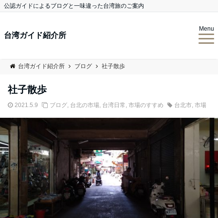
公認ガイドによるブログと一味違った台湾旅のご案内
Menu
台湾ガイド紹介所
台湾ガイド紹介所
ブログ
社子散歩
社子散歩
2021.5.9
ブログ
,
台北の市場
,
台湾日常
,
市場のすすめ
台北市
,
市場