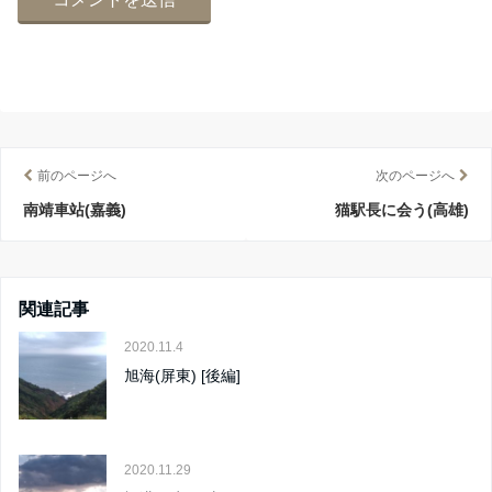
前のページへ
次のページへ
南靖車站(嘉義)
猫駅長に会う(高雄)
関連記事
2020.11.4
旭海(屏東) [後編]
2020.11.29