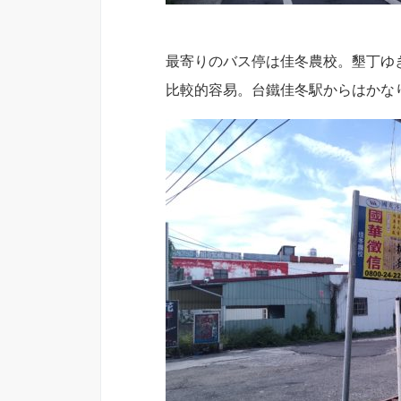
最寄りのバス停は佳冬農校。墾丁ゆ
比較的容易。台鐵佳冬駅からはかな