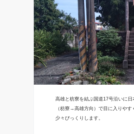
高雄と枋寮を結ぶ国道17号沿いに
（枋寮→高雄方向）で目に入りやす
少々びっくりします。