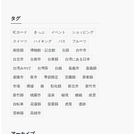
タグ
ICカード
きっぷ
イベント
ショッピング
スイーツ
ハイキング
バス
フルーツ
南投縣
博物館・記念館
古蹟
台中市
台北市
台南市
台東縣
台湾にある日本
台湾みやげ
台灣茶
台鐵
嘉義市
嘉義縣
基隆市
夜市
季節限定
宜蘭縣
屏東縣
市場
廃墟
廟
彰化縣
新北市
新竹市
新竹縣
桃園市
温泉
秘境
糖鐵
絶景
自転車
花蓮縣
苗栗縣
虎尾
遺跡
雲林縣
高雄市
アーカイブ