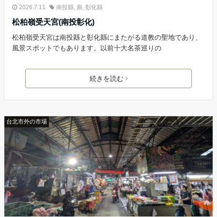
2026.7.11
南投縣
,
廟
,
彰化縣
松柏嶺受天宮(南投彰化)
松柏嶺受天宮は南投縣と彰化縣にまたがる道教の聖地であり、
風景スポットでもあります。以前十大名茶巡りの
続きを読む
台北市外の市場