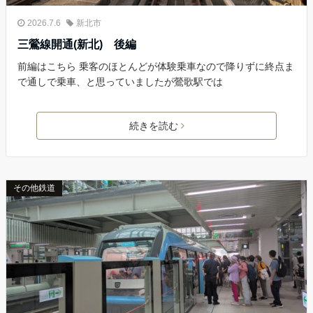
2026.7.6
新北市
三鶯線開通(新北) 後編
前編はこちら 乗客のほとんどが体験乗車なので降りずに終点ま
で通しで乗車、と思っていましたが鶯歌駅では
続きを読む
その他鉄道