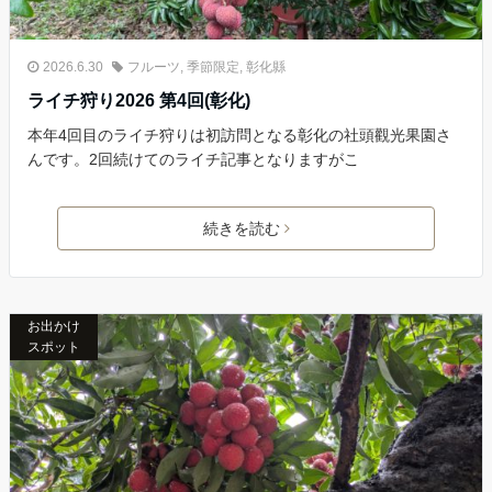
2026.6.30
フルーツ
,
季節限定
,
彰化縣
ライチ狩り2026 第4回(彰化)
本年4回目のライチ狩りは初訪問となる彰化の社頭觀光果園さ
んです。2回続けてのライチ記事となりますがこ
続きを読む
お出かけ
スポット