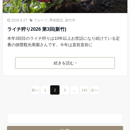
2026.6.27
フルーツ
,
季節限定
,
新竹市
ライチ狩り2026 第3回(新竹)
本年3回目のライチ狩りは10年以上お世話になり続けている定
番の德聲觀光果園さんです。今年は直前直前に
続きを読む
前へ
1
2
3
…
141
次へ