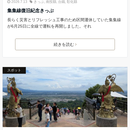
2026.7.13
きっぷ
,
南投縣
,
台鐵
,
彰化縣
集集線復旧紀念きっぷ
長らく災害とリフレッシュ工事のため区間運休していた集集線
が6月25日に全線で運転を再開しました。それ
続きを読む
スポット