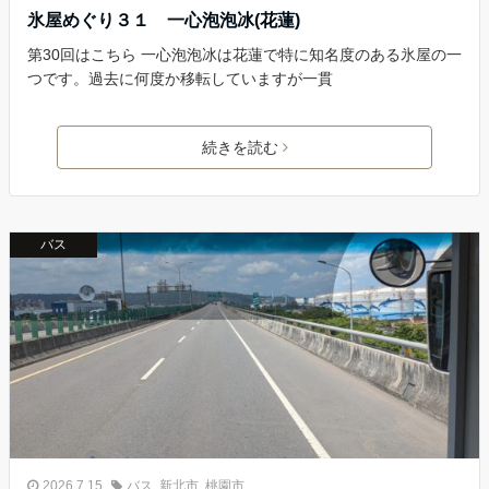
氷屋めぐり３１ 一心泡泡冰(花蓮)
第30回はこちら 一心泡泡冰は花蓮で特に知名度のある氷屋の一
つです。過去に何度か移転していますが一貫
続きを読む
バス
2026.7.15
バス
,
新北市
,
桃園市