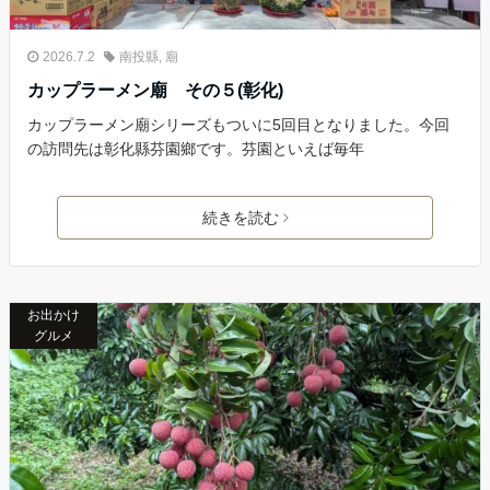
2026.7.2
南投縣
,
廟
カップラーメン廟 その５(彰化)
カップラーメン廟シリーズもついに5回目となりました。今回
の訪問先は彰化縣芬園鄉です。芬園といえば毎年
続きを読む
お出かけ
グルメ