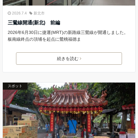
2026.7.4
新北市
三鶯線開通(新北) 前編
2026年6月30日に捷運(MRT)の新路線三鶯線が開通しました。
板南線終点の頂埔を起点に鶯桃福德ま
続きを読む
スポット