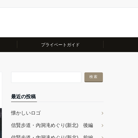
プライベートガイド
最近の投稿
懐かしいロゴ
信賢步道・內洞滝めぐり(新北) 後編
信賢步道・內洞滝めぐり(新北) 前編