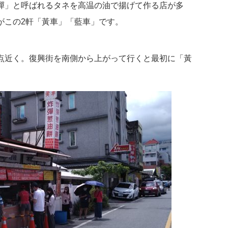
彈」と呼ばれるタネを高温の油で揚げて作る店が多
がこの2軒「黃車」「藍車」です。
点近く。復興街を南側から上がって行くと最初に「黃