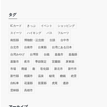
タグ
ICカード
きっぷ
イベント
ショッピング
スイーツ
ハイキング
バス
フルーツ
南投縣
博物館・記念館
古蹟
台中市
台北市
台南市
台東縣
台湾にある日本
台湾みやげ
台灣茶
台鐵
嘉義市
嘉義縣
基隆市
夜市
季節限定
宜蘭縣
屏東縣
市場
廃墟
廟
彰化縣
新北市
新竹市
新竹縣
桃園市
温泉
秘境
糖鐵
絶景
自転車
花蓮縣
苗栗縣
虎尾
遺跡
雲林縣
高雄市
アーカイブ