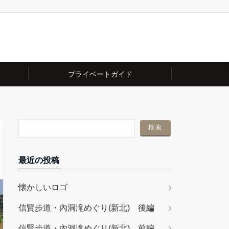
プライベートガイド
最近の投稿
懐かしいロゴ
信賢步道・內洞滝めぐり(新北) 後編
信賢步道・內洞滝めぐり(新北) 前編