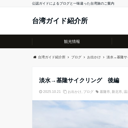
公認ガイドによるブログと一味違った台湾旅のご案内
台湾ガイド紹介所
観光情報
台湾ガイド紹介所
ブログ
お出かけ
淡水→基隆サ
淡水→基隆サイクリング 後編
2025.10.21
お出かけ
,
ブログ
基隆市
,
新北市
,
温