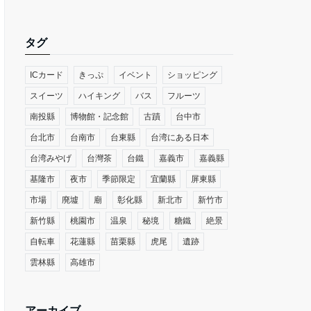
タグ
ICカード
きっぷ
イベント
ショッピング
スイーツ
ハイキング
バス
フルーツ
南投縣
博物館・記念館
古蹟
台中市
台北市
台南市
台東縣
台湾にある日本
台湾みやげ
台灣茶
台鐵
嘉義市
嘉義縣
基隆市
夜市
季節限定
宜蘭縣
屏東縣
市場
廃墟
廟
彰化縣
新北市
新竹市
新竹縣
桃園市
温泉
秘境
糖鐵
絶景
自転車
花蓮縣
苗栗縣
虎尾
遺跡
雲林縣
高雄市
アーカイブ