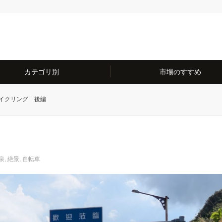
カテゴリ別
市場のすすめ
イクリング 後編
泉
,
絶景
,
自転車